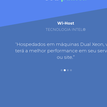
Wi-Host
TECNOLOGIA INTEL®
ssar a
“Hospedados em máquinas Dual Xeon, 
ontatar
terá a melhor performance em seu serv
”
ou site.”