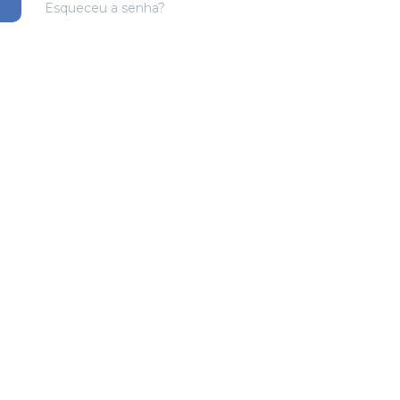
Esqueceu a senha?
Wi-Host
SERVIDORES CLOUD
pts
“Nossos serviços usam CLOUD COMPUTING
na NUVEM para lhe entregar um melhor
.”
uptime.”