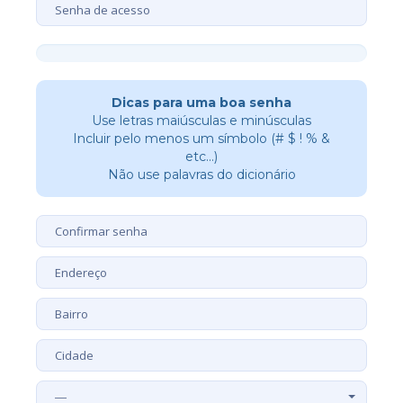
New
Password
Rating:
Dicas para uma boa senha
0%
Use letras maiúsculas e minúsculas
Incluir pelo menos um símbolo (# $ ! % &
etc...)
Não use palavras do dicionário
—