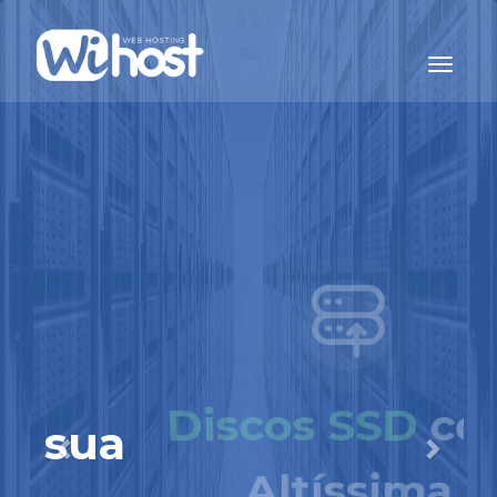
Previous
Next
Discos SSD
com