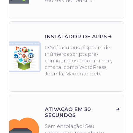
seu servidor ou site.
INSTALADOR DE APPS
O Softaculous dispõem de
inúmeros scripts pré-
configurados, e-commerce,
cms tal como WordPress,
Joomla, Magento e etc.
ATIVAÇÃO EM 30
SEGUNDOS
Sem enrolação! Seu
cadastro é aprovado e o