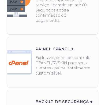
serviço liberado em até 60
Segundos após a
confirmação do
pagamento..
PAINEL CPANEL
Exclusivo painel de controle
CPANEL/RVSKIN para seus
clientes - painel totalmente
customizável.
BACKUP DE SEGURANÇA